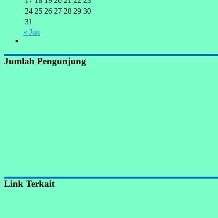
17
18
19
20
21
22
23
24
25
26
27
28
29
30
31
« Jun
Jumlah Pengunjung
Link Terkait