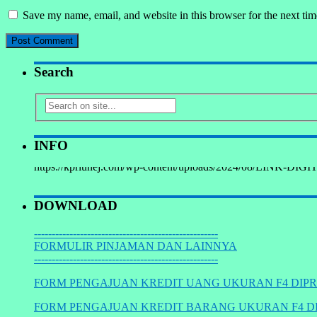
Save my name, email, and website in this browser for the next ti
Search
INFO
https://kpriunej.com/wp-content/uploads/2024/08/LINK-DIGI
DOWNLOAD
----------------------------------------------------
FORMULIR PINJAMAN DAN LAINNYA
----------------------------------------------------
FORM PENGAJUAN KREDIT UANG UKURAN F4 DIPR
FORM PENGAJUAN KREDIT BARANG UKURAN F4 DI