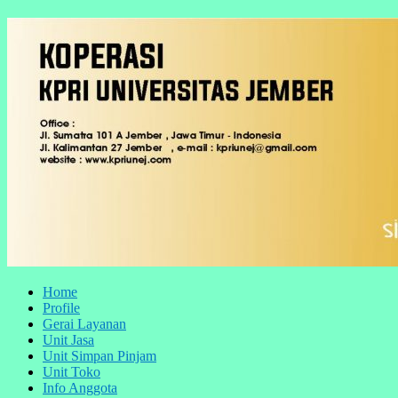
Home
Profile
Gerai Layanan
Unit Jasa
Unit Simpan Pinjam
Unit Toko
Info Anggota