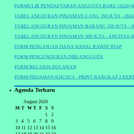
FORMULIR PENDAFTARAN ANGGOTA BARU (2024) K
TABEL ANGSURAN PINJAMAN UANG 350 JUTA - 2024
TABEL ANGSURAN PINJAMAN BARANG 350 JUTA - 20
TABEL ANGSURAN PINJAMAN 300 JUTA - ANUITAS (
FORM PENGAJUAN DANA SOSIAL RAWAT INAP
FORM PENGUNDURAN DIRI ANGGOTA
FORM BELANJA BULANAN
FORM PINJAMAN KHUSUS - PRINT RANGKAP 2 KERT
Agenda Terbaru
August 2026
M
T
W
T
F
S
S
1
2
3
4
5
6
7
8
9
10
11
12
13
14
15
16