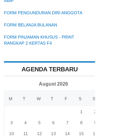
INAP
FORM PENGUNDURAN DIRI ANGGOTA
FORM BELANJA BULANAN
FORM PINJAMAN KHUSUS - PRINT
RANGKAP 2 KERTAS F4
AGENDA TERBARU
August 2026
M
T
W
T
F
S
S
1
2
3
4
5
6
7
8
9
10
11
12
13
14
15
16