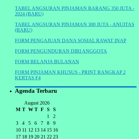
TABEL ANGSURAN PINJAMAN BARANG 350 JUTA -
2024 (BARU)
TABEL ANGSURAN PINJAMAN 300 JUTA - ANUITAS
(BARU)
FORM PENGAJUAN DANA SOSIAL RAWAT INAP
FORM PENGUNDURAN DIRI ANGGOTA
FORM BELANJA BULANAN
FORM PINJAMAN KHUSUS - PRINT RANGKAP 2
KERTAS F4
Agenda Terbaru
August 2026
M
T
W
T
F
S
S
1
2
3
4
5
6
7
8
9
10
11
12
13
14
15
16
17
18
19
20
21
22
23